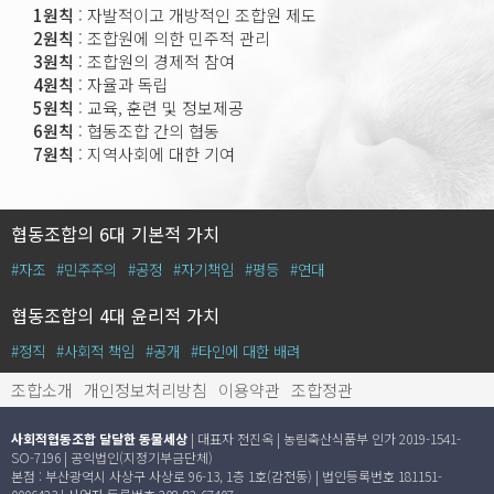
1원칙
: 자발적이고 개방적인 조합원 제도
2원칙
: 조합원에 의한 민주적 관리
3원칙
: 조합원의 경제적 참여
4원칙
: 자율과 독립
5원칙
: 교육, 훈련 및 정보제공
6원칙
: 협동조합 간의 협동
7원칙
: 지역사회에 대한 기여
협동조합의 6대 기본적 가치
#자조
#민주주의
#공정
#자기책임
#평등
#연대
협동조합의 4대 윤리적 가치
#정직
#사회적 책임
#공개
#타인에 대한 배려
조합소개
개인정보처리방침
이용약관
조합정관
사회적협동조합 달달한 동물세상
| 대표자 전진옥 | 농림축산식품부 인가 2019-1541-
SO-7196 | 공익법인(지정기부금단체)
본점 : 부산광역시 사상구 사상로 96-13, 1층 1호(감전동) | 법인등록번호 181151-