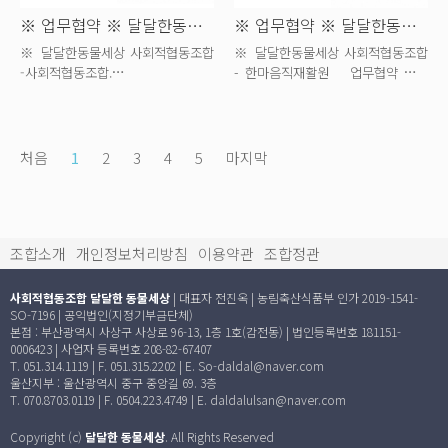
※ 업무협약 ※ 달달한동물세상 X사회...
※ 업무협약 ※ 달달한동물세상 X 한...
※ 달달한동물세상 사회적협동조합
※ 달달한동물세상 사회적협동조합
-사회적협동조합.
- 한마음직재활원 업무협약 체결
파크골프시민구단 업무협약 체결
안내 &n...
안...
처음
1
2
3
4
5
마지막
조합소개
개인정보처리방침
이용약관
조합정관
사회적협동조합 달달한 동물세상
| 대표자 전진옥 | 농림축산식품부 인가 2019-1541-
SO-7196 | 공익법인(지정기부금단체)
본점 : 부산광역시 사상구 사상로 96-13, 1층 1호(감전동) | 법인등록번호 181151-
0006423 | 사업자 등록번호 208-82-67407
T. 051.314.1119 | F. 051.315.2202 | E. So-daldal@naver.com
울산지부 : 울산광역시 중구 중앙길 69. 3층
T. 070.8703.0119 | F. 0504.223.4749 | E. daldalulsan@naver.com
Copyright (c)
달달한 동물세상
. All Rights Reserved