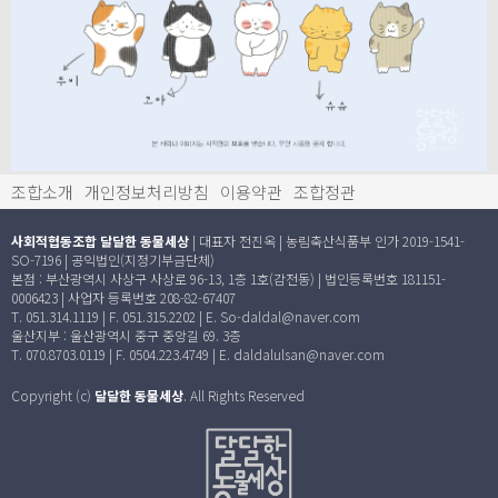
조합소개
개인정보처리방침
이용약관
조합정관
사회적협동조합 달달한 동물세상
| 대표자 전진옥 | 농림축산식품부 인가 2019-1541-
SO-7196 | 공익법인(지정기부금단체)
본점 : 부산광역시 사상구 사상로 96-13, 1층 1호(감전동) | 법인등록번호 181151-
0006423 | 사업자 등록번호 208-82-67407
T. 051.314.1119 | F. 051.315.2202 | E. So-daldal@naver.com
울산지부 : 울산광역시 중구 중앙길 69. 3층
T. 070.8703.0119 | F. 0504.223.4749 | E. daldalulsan@naver.com
Copyright (c)
달달한 동물세상
. All Rights Reserved